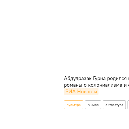
Абдулразак Гурна родился 
романы о колониализме и 
РИА Новости
.
Культура
В мире
литература