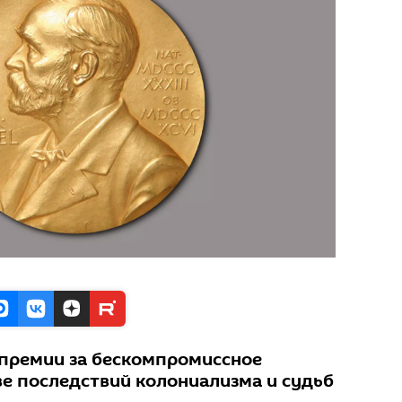
 премии за бескомпромиссное
ве последствий колониализма и судьб