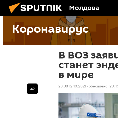
Молдова
Коронавирус
В ВОЗ заяв
станет эн
в мире
23:38 12.10.2021
(обновлено:
23:4