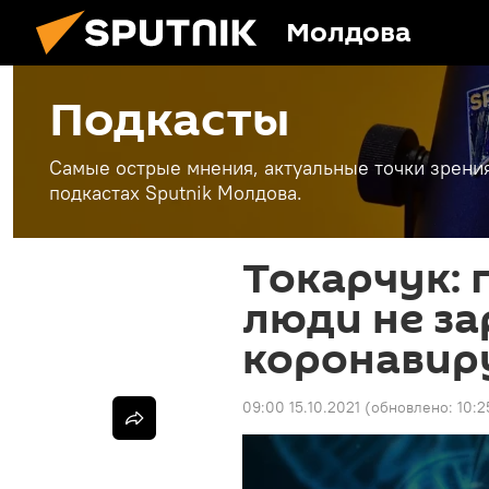
Молдова
Подкасты
Самые острые мнения, актуальные точки зрени
подкастах Sputnik Молдова.
Токарчук: 
люди не з
коронавир
09:00 15.10.2021
(обновлено:
10:2