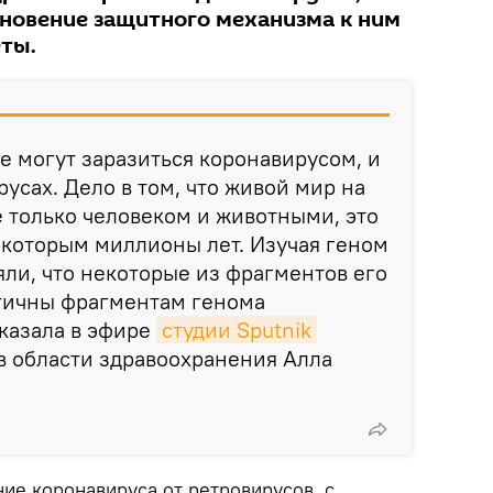
новение защитного механизма к ним
еты.
не могут заразиться коронавирусом, и
русах. Дело в том, что живой мир на
 только человеком и животными, это
, которым миллионы лет. Изучая геном
яли, что некоторые из фрагментов его
тичны фрагментам генома
сказала в эфире
студии Sputnik 
в области здравоохранения Алла
ие коронавируса от ретровирусов, с