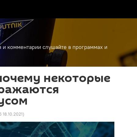
я и комментарии слушайте в программах и
почему некоторые
аражаются
усом
5 18.10.2021
)