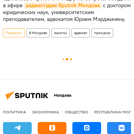
в эфире
радиостудии Sputnik Молдова
с доктором
юридических наук, университетским
преподавателем, адвокатом Юрием Мэрджиняну.
Подкасты
В Молдове
юристы
адвокат
прокурор
Молдова
ПОЛИТИКА
ЭКОНОМИКА
ОБЩЕСТВО
РЕСПУБЛИКА МОЛ