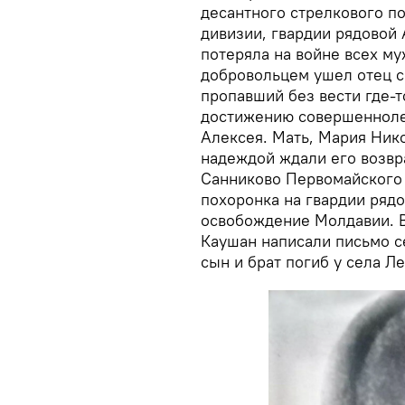
десантного стрелкового п
дивизии, гвардии рядовой
потеряла на войне всех му
добровольцем ушел отец с
пропавший без вести где-то
достижению совершеннолет
Алексея. Мать, Мария Нико
надеждой ждали его возвр
Санниково Первомайского 
похоронка на гвардии рядо
освобождение Молдавии. 
Каушан написали письмо се
сын и брат погиб у села Ле