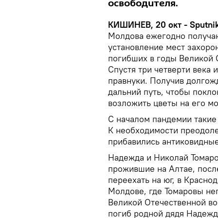
освободителя.
КИШИНЕВ, 20 окт - Sputnik
Молдова ежегодно получаю
установление мест захоро
погибших в годы Великой 
Спустя три четверти века 
правнуки. Получив долгожд
дальний путь, чтобы покло
возложить цветы на его мо
С началом пандемии такие
К необходимости преодоле
прибавились антиковидные
Надежда и Николай Томаро
прожившие на Алтае, посл
переехать на юг, в Красно
Молдове, где Томаровы не
Великой Отечественной во
погиб родной дядя Надежд