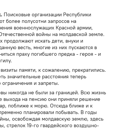
.
Поисковые организации Республики
т более полусотни запросов на
нения военнослужащих Красной армии,
Отечественной войны на молдавской земле.
их продолжают искать дети, внуки и
анную весть, многие из них пускаются в
ниться праху погибшего предка - героя - и
гилу.
 визиты памяти, к сожалению, прекратились.
ть значительные расстояния теперь
 ограничения и запреты.
вы никогда не были за границей. Всю жизнь
е выхода на пенсию они приняли решение
дар, поближе к морю. Отсюда ближе и к
пременно планировали побывать. В годы
йны, освобождая молдавскую землю, здесь
ы, стрелок 19-го гвардейского воздушно-