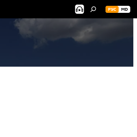
РУС
MD