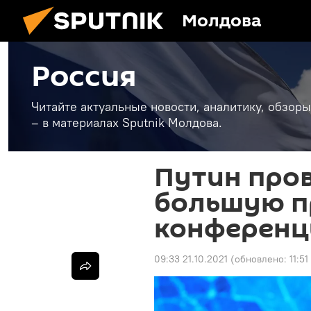
Молдова
Россия
Читайте актуальные новости, аналитику, обзоры
– в материалах Sputnik Молдова.
Путин про
большую п
конферен
09:33 21.10.2021
(обновлено:
11:51