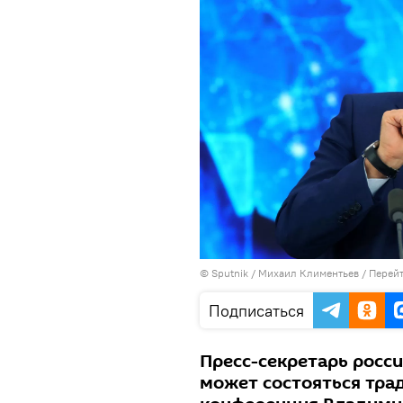
© Sputnik / Михаил Климентьев
/
Перейт
Подписаться
Пресс-секретарь росси
может состояться тра