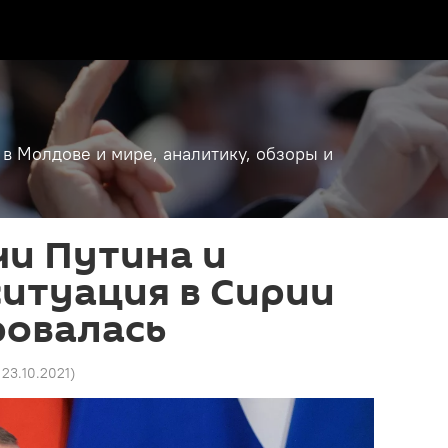
 в Молдове и мире, аналитику, обзоры и
чи Путина и
ситуация в Сирии
ровалась
 23.10.2021
)