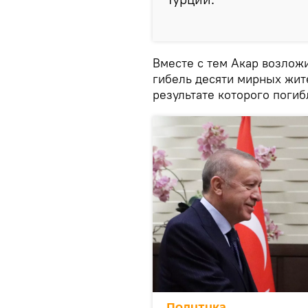
Вместе с тем Акар возлож
гибель десяти мирных жите
результате которого погиб
Политика