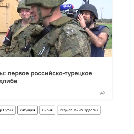
: первое российско-турецкое
Идлибе
р Путин
ситуация
Сирия
Реджеп Тайип Эрдоган