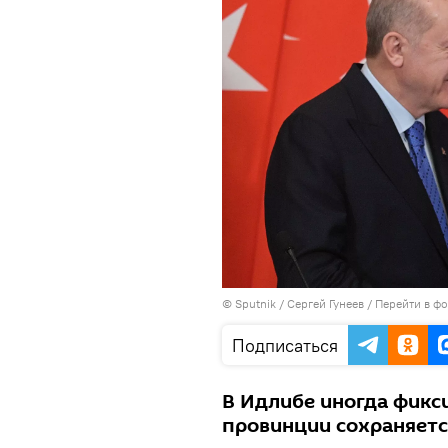
© Sputnik / Сергей Гунеев
/
Перейти в ф
Подписаться
В Идлибе иногда фикс
провинции сохраняетс