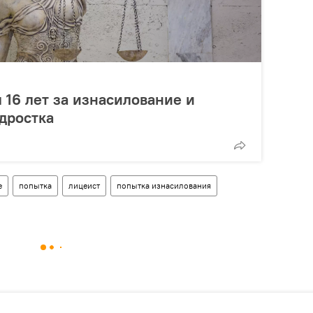
 16 лет за изнасилование и
дростка
е
попытка
лицеист
попытка изнасилования