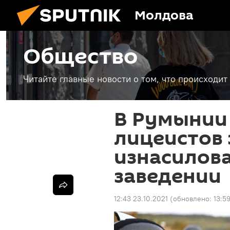
Молдова
Общество
Читайте главные новости о том, что происходи
В Румынии
лицеистов 
изнасилова
заведении
12:43 23.10.2021
(обновлено:
13:5