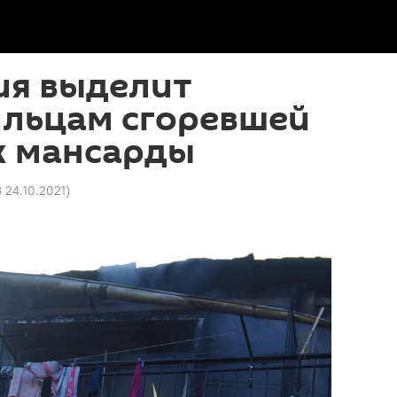
ия выделит
льцам сгоревшей
х мансарды
3 24.10.2021
)