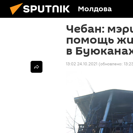
Молдова
Чебан: мэр
помощь жи
в Буюкана
13:02 24.10.2021
(обновлено:
13:2