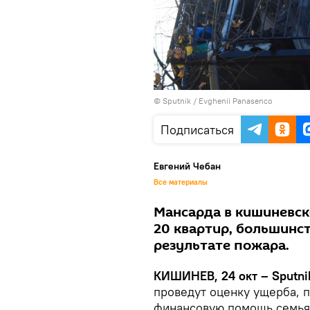
© Sputnik / Evghenii Panasenco
Подписаться
Евгений Чебан
Все материалы
Мансарда в кишиневск
20 квартир, большинст
результате пожара.
КИШИНЕВ, 24 окт – Sputni
проведут оценку ущерба, 
финансовую помощь семьям