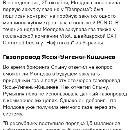
В понедельник, 25 октября, Молдова совершила
первую закупку газа не у "Газпрома": был
подписан контракт на пробную закупку одного
миллиона кубометров газа с польской PGNiG. В
течение недели Молдова закупала газ также у
голландской компании Vitol, швейцарской DXT
Commodities и у "Нафтогаза" из Украины.
Газопровод Яссы-Унгены-Кишинев
Во время брифинга Спыну ответил на вопрос,
сможет ли Молдова в будущем закупать
природный газ и получать его через газопровод
Яссы-Унгены-Кишинев. Как отметил Спыну,
Румыния пока не использовала данный газопровод
в коммерческих целях. Однако он добавил, что
Молдова уже получила немного газа через эту
систему.
"В республику поступило порядка 1,5 миллионов
кубометров газа, которые были необходимы для