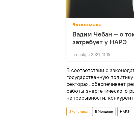
Экономика
Вадим Чебан – о то
затребует у НАРЭ
5 ноября 2021, 11:19
В соответствии с законод
государственную политику
секторах, обеспечивает р
работы энергетического ры
непрерывности, конкурент
Экономика
В Молдове
НАРЭ