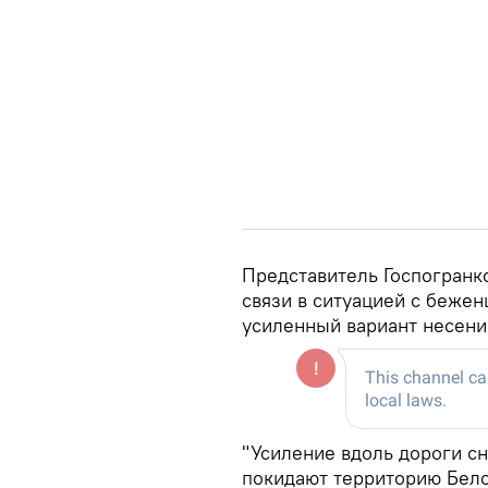
Представитель Госпогранко
связи в ситуацией с беже
усиленный вариант несени
"Усиление вдоль дороги с
покидают территорию Белор