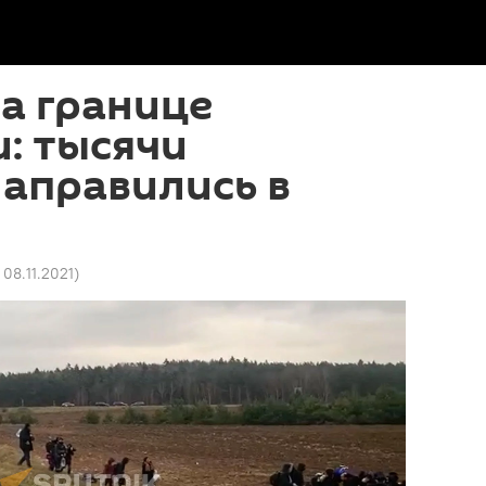
а границе
: тысячи
аправились в
 08.11.2021
)