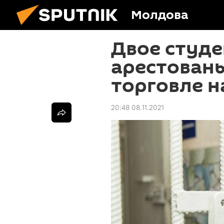
Молдова
Двое студе
арестован
торговле 
20:48 08.11.2021