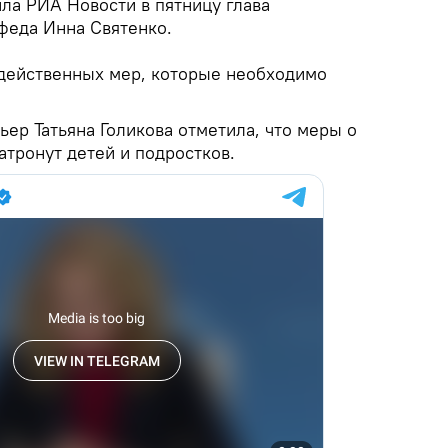
ила РИА Новости в пятницу глава
феда Инна Святенко.
з действенных мер, которые необходимо
ьер Татьяна Голикова отметила, что меры о
атронут детей и подростков.