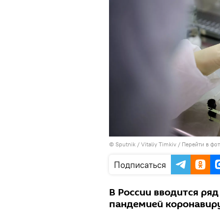
© Sputnik / Vitaliy Timkiv
/
Перейти в фо
Подписаться
В России вводится ряд
пандемией коронавиру