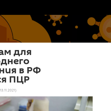
ам для
днего
ния в РФ
ся ПЦР
13.11.2021
)