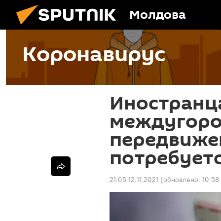
Молдова
Коронавирус
Иностранц
междугоро
передвиже
потребует
21:05 12.11.2021
(обновлено:
10:58 