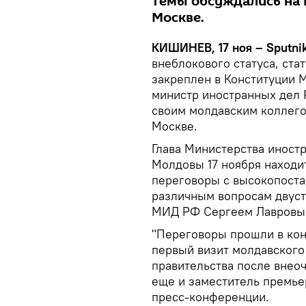
темы обсуждались на 
Москве.
КИШИНЕВ, 17 ноя – Sputni
внеблокового статуса, ста
закреплен в Конституции 
министр иностранных дел 
своим молдавским коллего
Москве.
Глава Министерства иност
Молдовы 17 ноября находит
переговоры с высокопост
различным вопросам двусто
МИД РФ Сергеем Лавровы
"Переговоры прошли в кон
первый визит молдавского
правительства после внео
еще и заместитель премье
пресс-конференции.