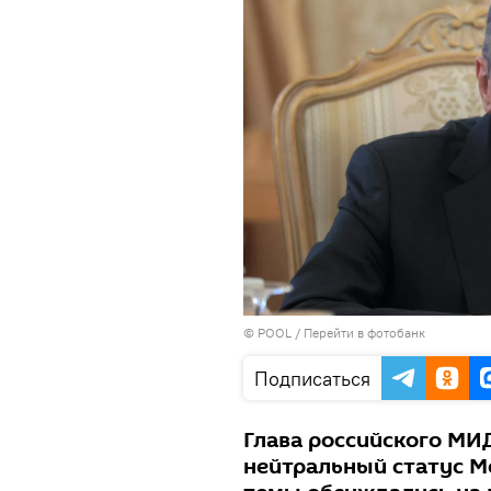
© POOL
/
Перейти в фотобанк
Подписаться
Глава российского МИД
нейтральный статус Мо