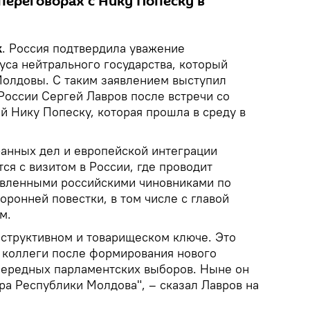
переговорах с Нику Попеску в
k
. Россия подтвердила уважение
туса нейтрального государства, который
Молдовы. С таким заявлением выступил
России Сергей Лавров после встречи со
й Нику Попеску, которая прошла в среду в
ранных дел и европейской интеграции
ся с визитом в России, где проводит
авленными российскими чиновниками по
ронней повестки, в том числе с главой
м.
структивном и товарищеском ключе. Это
 коллеги после формирования нового
чередных парламентских выборов. Ныне он
ра Республики Молдова", – сказал Лавров на