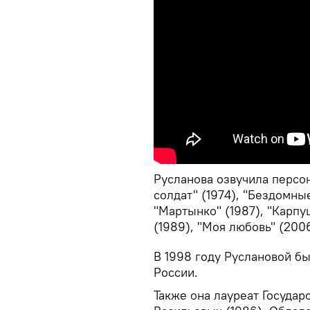
Русланова озвучила перс
солдат" (1974), "Бездомные
"Мартынко" (1987), "Карпу
(1989), "Моя любовь" (2006
В 1998 году Руслановой б
России.
Также она лауреат Госуда