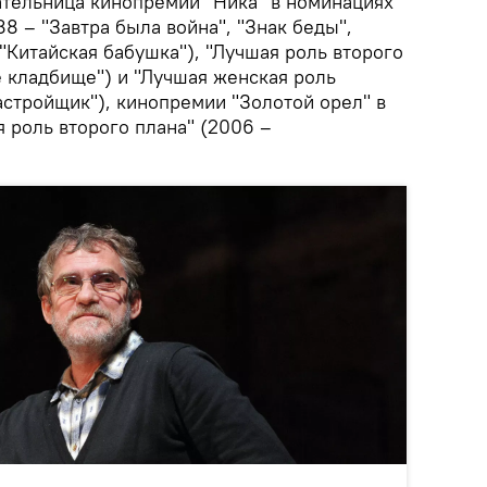
ательница кинопремии "Ника" в номинациях
88 – "Завтра была война", "Знак беды",
 "Китайская бабушка"), "Лучшая роль второго
е кладбище") и "Лучшая женская роль
астройщик"), кинопремии "Золотой орел" в
 роль второго плана" (2006 –