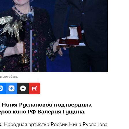
 в фотобанк
 Нины Руслановой подтвердила
еров кино РФ Валерия Гущина.
k
. Народная артистка России Нина Русланова