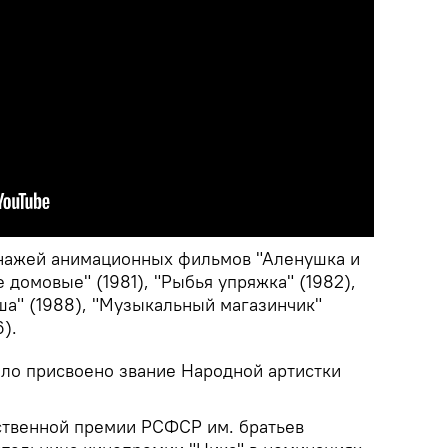
онажей анимационных фильмов "Аленушка и
 домовые" (1981), "Рыбья упряжка" (1982),
ша" (1988), "Музыкальный магазинчик"
).
ыло присвоено звание Народной артистки
рственной премии РСФСР им. братьев