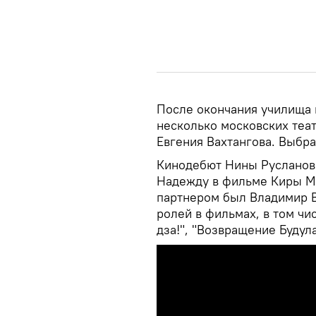
После окончания училища в
несколько московских теат
Евгения Вахтангова. Выбра
Кинодебют Нины Русланово
Надежду в фильме Киры Му
партнером был Владимир В
ролей в фильмах, в том чи
дза!", "Возвращение Будула