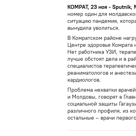
КОМРАТ, 23 ноя - Sputnik,
номер один для молдавско
ситуацию пандемия, котора
вынудила уволиться.
В Комратском районе нагр
Центре здоровья Комрата н
Нет работника УЗИ, терапе
лучше обстоят дела и в ра
специалистов терапевтиче
реаниматологов и анестези
кардиологов.
Проблема нехватки врачей 
и Молдовы, говорят в Гла
социальной защиты Гагаузи
различного профиля, из к
остальные – врачи первого