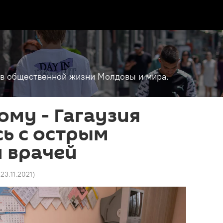
т в общественной жизни Молдовы и мира.
ому - Гагаузия
ь с острым
 врачей
 23.11.2021
)