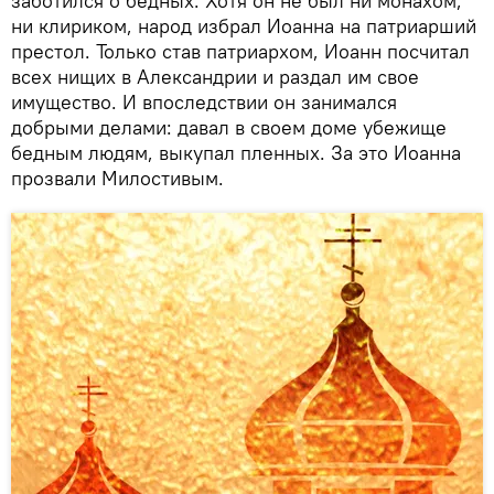
заботился о бедных. Хотя он не был ни монахом,
ни клириком, народ избрал Иоанна на патриарший
престол. Только став патриархом, Иоанн посчитал
всех нищих в Александрии и раздал им свое
имущество. И впоследствии он занимался
добрыми делами: давал в своем доме убежище
бедным людям, выкупал пленных. За это Иоанна
прозвали Милостивым.