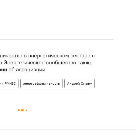
ничество в энергетическом секторе с
з Энергетическое сообщество также
ии об ассоциации.
ции РМ-ЕС
энергоэффективность
Андрей Спыну