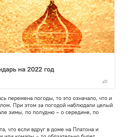
дарь на 2022 год
ась перемена погоды, то это означало, что и
елом. При этом за погодой наблюдали целый
чале зимы, по полудню – о середине, по
а, что если вдруг в доме на Платона и
 или комары – то обязательно будет