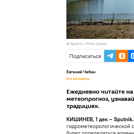
© Sputnik / Mihai Caraus
Подписаться
Евгений Чебан
Все материалы
Ежедневно читайте на
метеопрогноз, узнава
традициях.
КИШИНЕВ, 1 дек – Sputnik.
гидрометеорологической с
будет определяться влиян