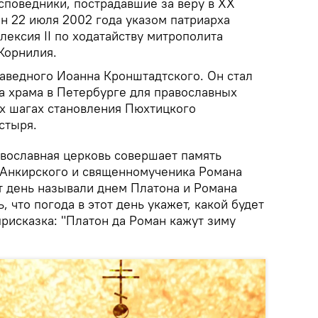
споведники, пострадавшие за веру в XX
н 22 июля 2002 года указом патриарха
лексия II по ходатайству митрополита
Корнилия.
раведного Иоанна Кронштадтского. Он стал
а храма в Петербурге для православных
ых шагах становления Пюхтицкого
стыря.
авославная церковь совершает память
 Анкирского и священномученика Романа
т день называли днем Платона и Романа
 что погода в этот день укажет, какой будет
 присказка: "Платон да Роман кажут зиму