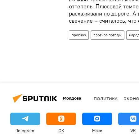
оттепель. Плюсовой темпе
расхаживали по дороге. А 
свечение – считалось, что
прогноз
прогноз погоды
наро
Молдова
ПОЛИТИКА
ЭКОН
Telegram
OK
Макс
VK