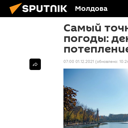
Молдова
Самый точ
погоды: де
потеплени
07:00 01.12.2021
(обновлено:
10:2