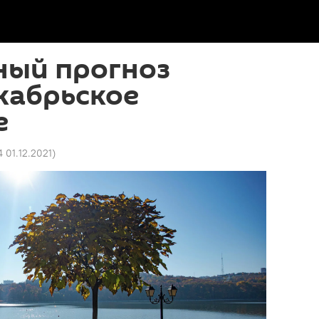
ный прогноз
кабрьское
е
4 01.12.2021
)