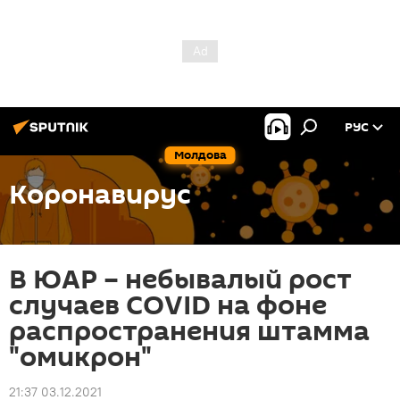
РУС
Молдова
Коронавирус
В ЮАР – небывалый рост
случаев COVID на фоне
распространения штамма
"омикрон"
21:37 03.12.2021