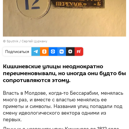
© Sputnik / Сергей Цуркану
Подписаться
Кишиневские улицы неоднократно
переименовывали, но иногда они будто бы
сопротивляются этому.
Власть в Молдове, когда-то Бессарабии, менялась
много раз, и вместе с властью менялись ее
приметы и символы. Названия улиц попадали под
смену идеологического вектора одними из
первых.
Данных о названиях улиц Кишинева до 1812 года