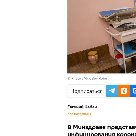
© Photo : Miroslav Rotari
Подписаться
Евгений Чебан
Все материалы
В Минздраве представ
инфицирования корона