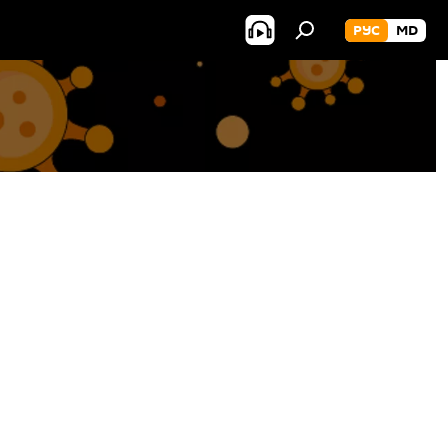
РУС
MD