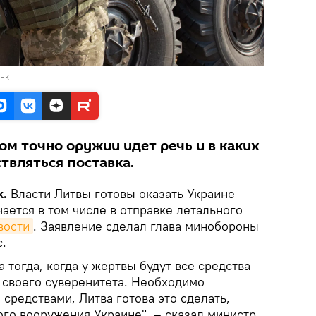
анк
ком точно оружии идет речь и в каких
твляться поставка.
k.
Власти Литвы готовы оказать Украине
ается в том числе в отправке летального
вости
. Заявление сделал глава минобороны
.
 тогда, когда у жертвы будут все средства
 своего суверенитета. Необходимо
средствами, Литва готова это сделать,
ого вооружения Украине", – сказал министр