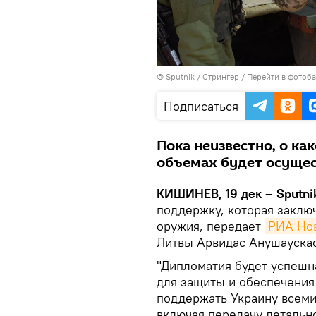
© Sputnik / Стрингер
/
Перейти в фотоб
Подписаться
Пока неизвестно, о ка
объемах будет осущес
КИШИНЕВ, 19 дек – Sputni
поддержку, которая заключ
оружия, передает
РИА Но
Литвы Арвидас Анушаускас
"Дипломатия будет успешна
для защиты и обеспечения
поддержать Украину всеми 
включая передачу летальн