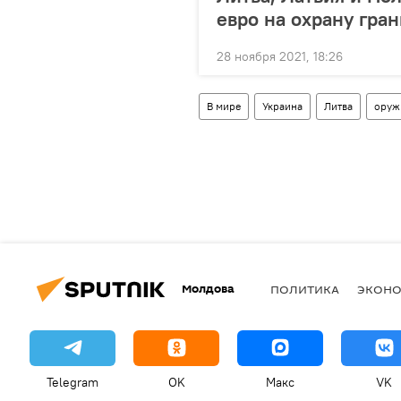
евро на охрану гра
28 ноября 2021, 18:26
В мире
Украина
Литва
оруж
Молдова
ПОЛИТИКА
ЭКОН
Telegram
OK
Макс
VK