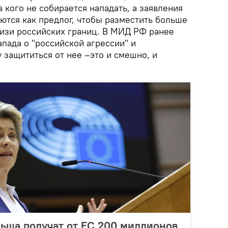
а кого не собирается нападать, а заявления
ются как предлог, чтобы разместить больше
изи российских границ. В МИД РФ ранее
апада о "российской агрессии" и
 защититься от нее –это и смешно, и
льша получат от ЕС 200 миллионов