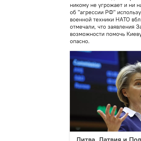
никому не угрожает и ни н
об "агрессии РФ" использу
военной техники НАТО вбл
отмечали, что заявления З
возможности помочь Киеву
опасно.
Литва, Латвия и По