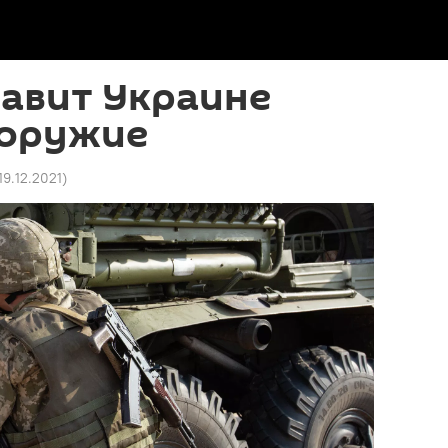
авит Украине
 оружие
19.12.2021
)