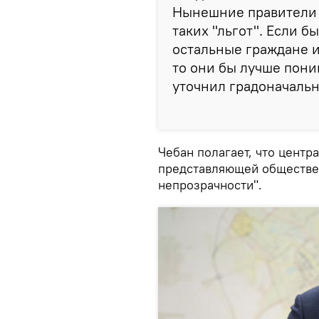
Нынешние правители г
таких "льгот". Если б
остальные граждане и
то они бы лучше пон
уточнил градоначальн
Чебан полагает, что центр
представляющей обществен
непрозрачности".