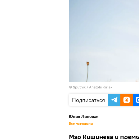
© Sputnik / Anatolii Kiriak
Подписаться
Юлия Липовая
Все материалы
Мэр Кишинева и премь