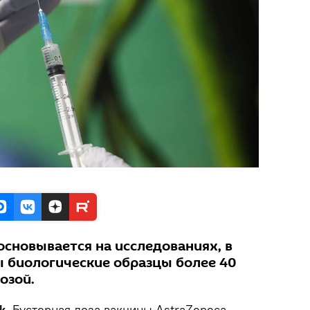
основывается на исследованиях, в
 биологические образцы более 40
озой.
k.
Бустерная доза вакцины AstraZeneca