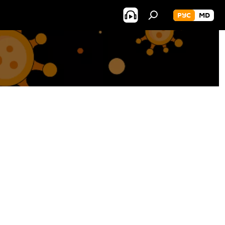
РУС
MD