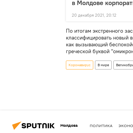
в Молдове корпора
20 декабря 2021, 20:12
По итогам экстренного за
классифицировать новый в
как вызывающий беспокойс
греческой буквой "омикрон
Коронавирус
В мире
Великобр
Молдова
ПОЛИТИКА
ЭКОН