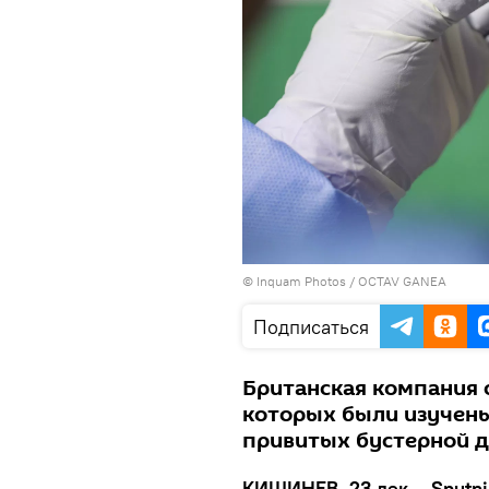
© Inquam Photos / OCTAV GANEA
Подписаться
Британская компания 
которых были изучены
привитых бустерной д
КИШИНЕВ, 23 дек – Sputni