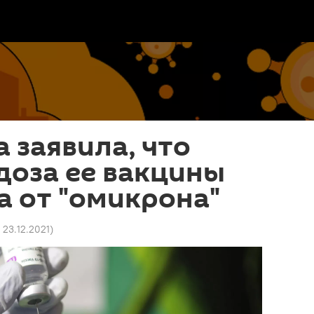
a заявила, что
доза ее вакцины
 от "омикрона"
 23.12.2021
)