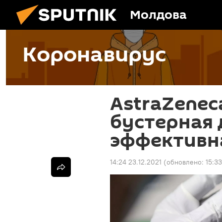
Молдова
Коронавирус
AstraZenec
бустерная 
эффективна
14:24 23.12.2021
(обновлено:
15:33