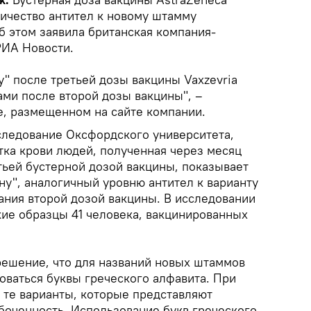
ичество антител к новому штамму
б этом заявила британская компания-
РИА Новости.
у" после третьей дозы вакцины Vaxzevria
ами после второй дозы вакцины", –
е, размещенном на сайте компании.
следование Оксфордского университета,
тка крови людей, полученная через месяц
тьей бустерной дозой вакцины, показывает
ну", аналогичный уровню антител к варианту
ания второй дозой вакцины. В исследовании
ие образцы 41 человека, вакцинированных
решение, что для названий новых штаммов
оваться буквы греческого алфавита. При
 те варианты, которые представляют
боченность. Использование букв греческого