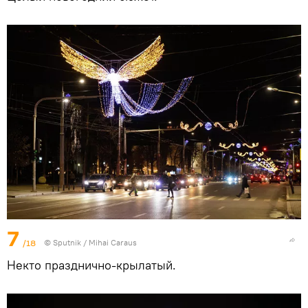
7
/18
© Sputnik / Mihai Caraus
Некто празднично-крылатый.