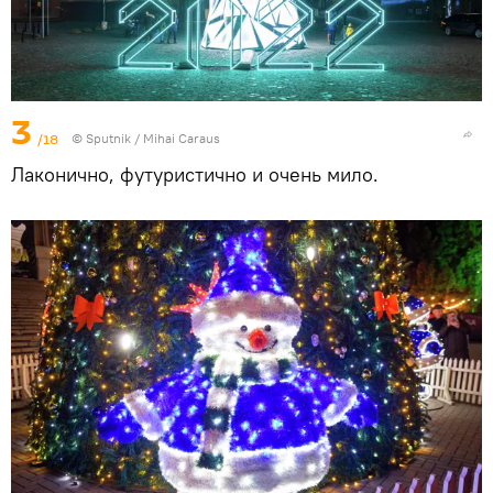
3
/18
© Sputnik / Mihai Caraus
Лаконично, футуристично и очень мило.