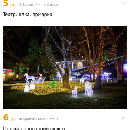
5
/18
© Sputnik / Mihai Caraus
Театр, елка, ярмарка
6
/18
© Sputnik / Mihai Caraus
Целый новогодний сюжет.