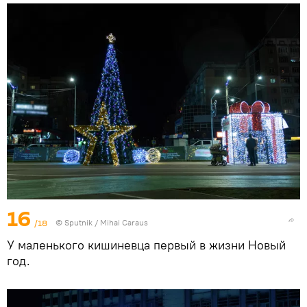
16
/18
© Sputnik / Mihai Caraus
У маленького кишиневца первый в жизни Новый
год.