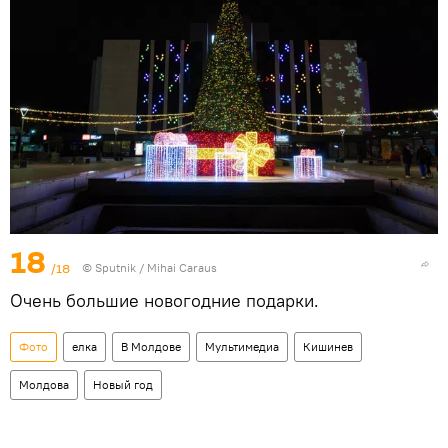
18
/18
© Sputnik / Mihai Caraus
Очень большие новогодние подарки.
Фото
елка
В Молдове
Мультимедиа
Кишинев
Молдова
Новый год