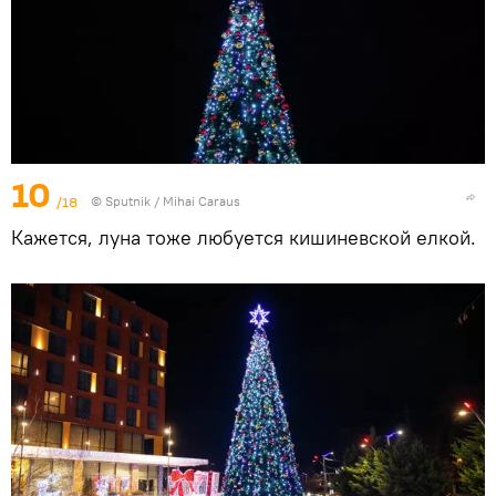
10
/18
© Sputnik / Mihai Caraus
Кажется, луна тоже любуется кишиневской елкой.