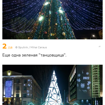
2
/18
© Sputnik / Mihai Caraus
Еще одна зеленая "танцовщица".