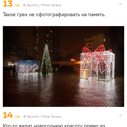
13
/18
© Sputnik / Mihai Caraus
Такое грех не сфотографировать на память.
14
/18
© Sputnik / Mihai Caraus
Кто-то видит новогоднюю красоту прямо из