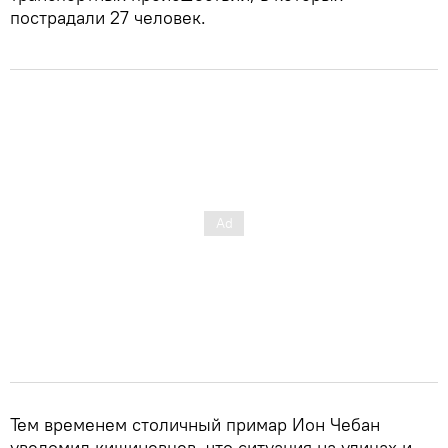
пострадали 27 человек.
Тем временем столичный примар Ион Чебан
уведомил кишиневцев, что ситуация на улицах и