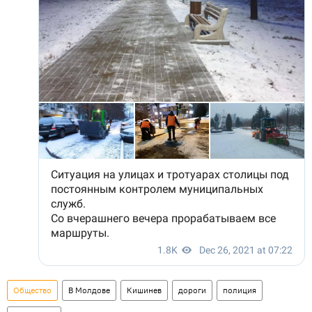
Общество
В Молдове
Кишинев
дороги
полиция