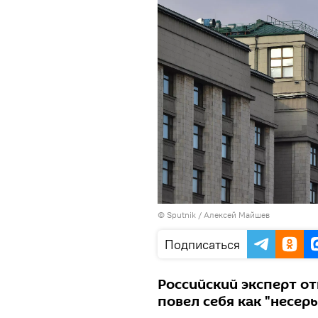
© Sputnik / Алексей Майшев
Подписаться
Российский эксперт от
повел себя как "несер