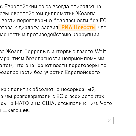
k.
Европейский союз всегда опирался на
лавы европейской дипломатии Жозепа
 вести переговоры о безопасности без ЕС
отова к диалогу, заявил
 РИА Новости
член
пасности и противодействию коррупции
за Жозеп Боррель в интервью газете Welt
 гарантиям безопасности неприемлемыми.
 том, что она "хочет вести переговоры по
безопасности без участия Европейского
 как политик абсолютно несерьезный,
 мы разговаривали с ЕС о всех аспектах
сь на НАТО и на США, отсылали к ним. Чего
ил Шхагошев.