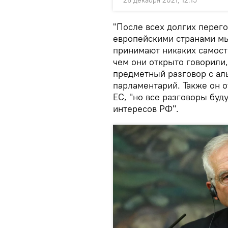
26 декабря 2021, 12:15
"После всех долгих перего
европейскими странами мы
принимают никаких самост
чем они открыто говорили
предметный разговор с аль
парламентарий. Также он о
ЕС, "но все разговоры буд
интересов РФ".