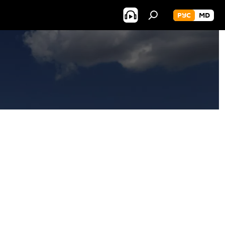
РУС
MD