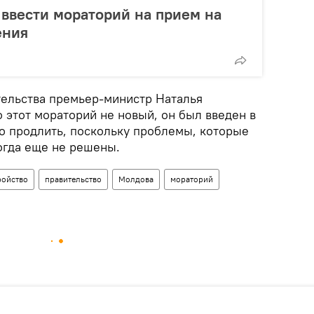
т ввести мораторий на прием на
ения
тельства премьер-министр Наталья
о этот мораторий не новый, он был введен в
мо продлить, поскольку проблемы, которые
огда еще не решены.
ройство
правительство
Молдова
мораторий