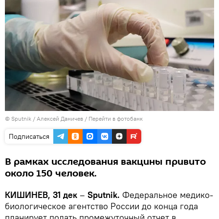
© Sputnik / Алексей Даничев
/
Перейти в фотобанк
Подписаться
В рамках исследования вакцины привито
около 150 человек.
КИШИНЕВ, 31 дек
–
Sputnik.
Федеральное медико-
биологическое агентство России до конца года
планирует подать промежуточный отчет в