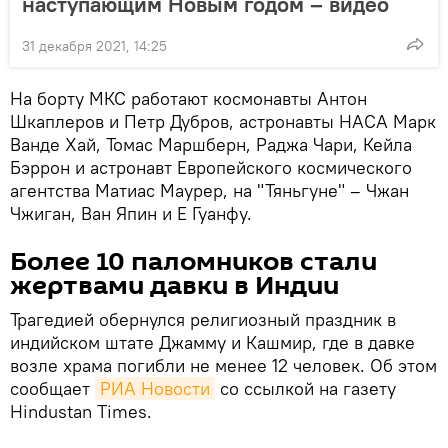
наступающим Новым годом – видео
31 декабря 2021, 14:25
На борту МКС работают космонавты Антон
Шкаплеров и Петр Дубров, астронавты НАСА Марк
Ванде Хай, Томас Маршберн, Раджа Чари, Кейла
Бэррон и астронавт Европейского космического
агентства Матиас Маурер, на "Тяньгуне" – Чжан
Чжиган, Ван Япин и Е Гуанфу.
Более 10 паломников стали
жертвами давки в Индии
Трагедией обернулся религиозный праздник в
индийском штате Джамму и Кашмир, где в давке
возле храма погибли не менее 12 человек. Об этом
сообщает
РИА Новости
со ссылкой на газету
Hindustan Times.