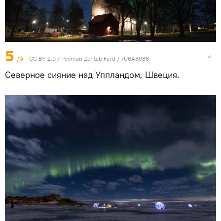
5
/9
CC BY 2.0
/
Peyman Zehtab Fard
/
7U6A8066
Северное сияние над Уппландом, Швеция.