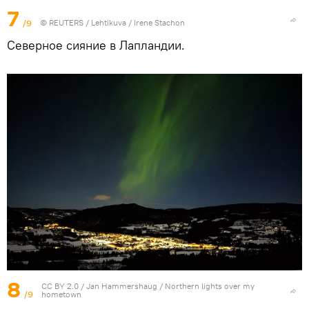
7
/9
©
REUTERS
/ Lehtikuva / Irene Stachon
Северное сияние в Лапландии.
8
CC BY 2.0
/
Jan Hammershaug
/
Northern lights over my
/9
hometown