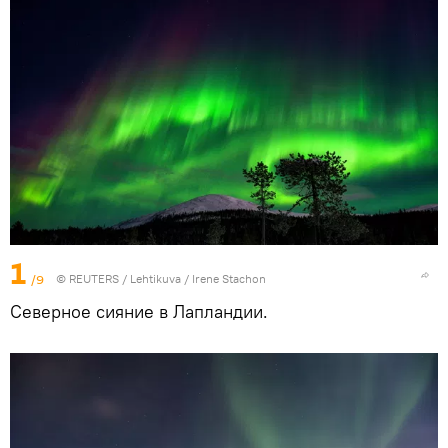
1
/9
©
REUTERS
/ Lehtikuva / Irene Stachon
Северное сияние в Лапландии.