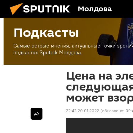
Молдова
Подкасты
Самые острые мнения, актуальные точки зрени
подкастах Sputnik Молдова.
Цена на эл
следующая
может взор
22:42 20.01.2022
(обновлено:
09: