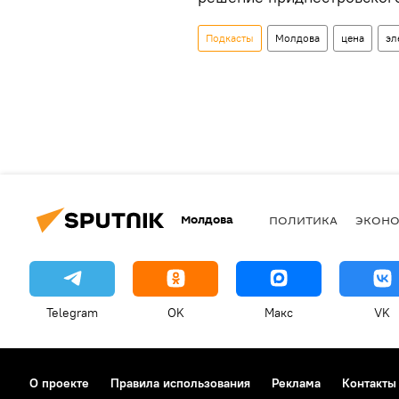
Подкасты
Молдова
цена
эл
Молдова
ПОЛИТИКА
ЭКОН
Telegram
OK
Макс
VK
О проекте
Правила использования
Реклама
Контакты