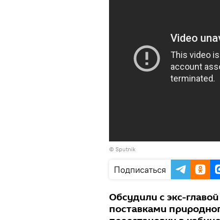
© Sputnik
Подписаться
Обсудили с экс-главо
поставками природного