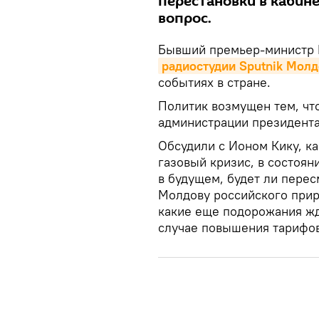
перестановки в кабин
вопрос.
Бывший премьер-министр 
радиостудии Sputnik Молд
событиях в стране.
Политик возмущен тем, чт
администрации президента
Обсудили с Ионом Кику, ка
газовый кризис, в состоян
в будущем, будет ли пере
Молдову российского приро
какие еще подорожания жд
случае повышения тарифов