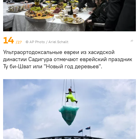
14
/27
© AP Photo / Ariel Schalit
Ультраортодоксальные евреи из хасидской
династии Садигура отмечают еврейский праздник
Ту би-Шват или "Новый год деревьев".