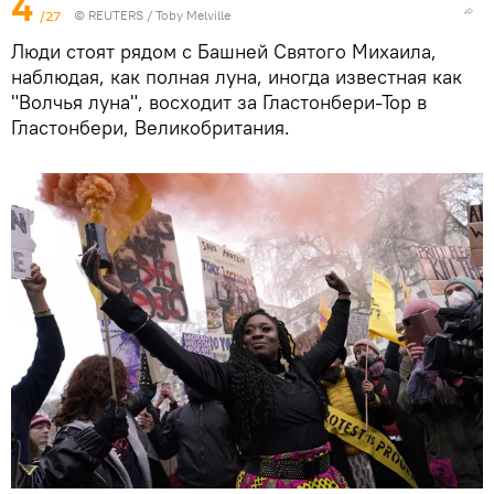
4
/27
©
REUTERS
/ Toby Melville
Люди стоят рядом с Башней Святого Михаила,
наблюдая, как полная луна, иногда известная как
"Волчья луна", восходит за Гластонбери-Тор в
Гластонбери, Великобритания.