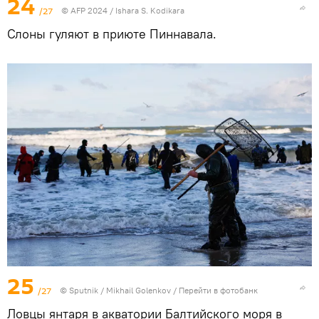
24
/27
© AFP 2024 / Ishara S. Kodikara
Слоны гуляют в приюте Пиннавала.
25
/27
© Sputnik / Mikhail Golenkov
/
Перейти в фотобанк
Ловцы янтаря в акватории Балтийского моря в