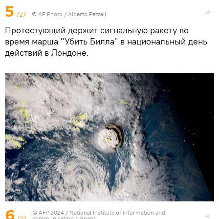
5
/27
© AP Photo / Alberto Pezzali
Протестующий держит сигнальную ракету во
время марша "Убить Билла" в национальный день
действий в Лондоне.
6
© AFP 2024 / National Institute of information and
/27
communication (Japan)