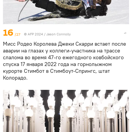
16
/27
© AFP 2024 / Jason Connolly
Мисс Родео Королева Джеки Скарри встает после
аварии на глазах у коллеги-участника на трассе
слалома во время 47-го ежегодного ковбойского
спуска 17 января 2022 года на горнолыжном
курорте Стимбот в Стимбоут-Спрингс, штат
Колорадо.