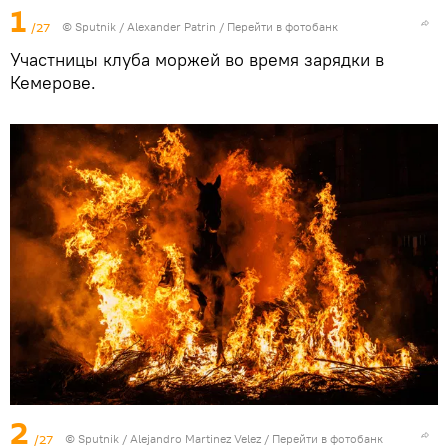
1
/27
© Sputnik / Alexander Patrin
/
Перейти в фотобанк
Участницы клуба моржей во время зарядки в
Кемерове.
2
/27
© Sputnik / Alejandro Martinez Velez
/
Перейти в фотобанк