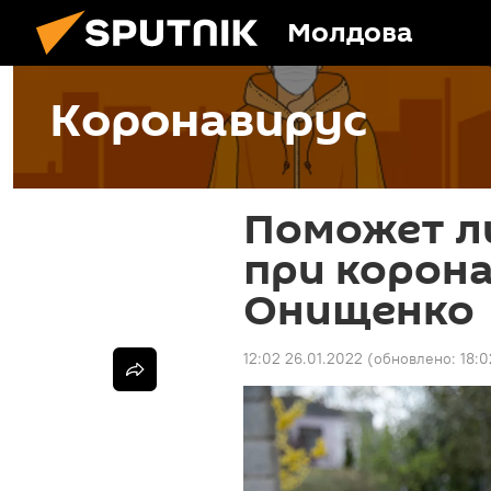
Молдова
Коронавирус
Поможет л
при корона
Онищенко
12:02 26.01.2022
(обновлено:
18:0