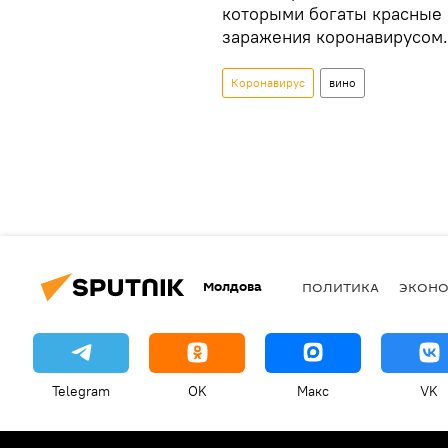
которыми богаты красные с
заражения коронавирусом.
Коронавирус
вино
Молдова
ПОЛИТИКА
ЭКОН
Telegram
OK
Макс
VK