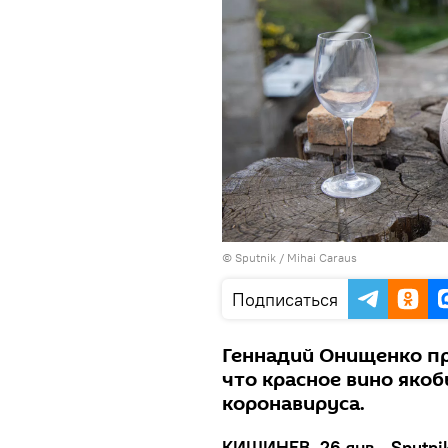
© Sputnik / Mihai Caraus
Подписаться
Геннадий Онищенко п
что красное вино яко
коронавируса.
КИШИНЕВ, 26 янв - Sputnik