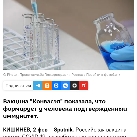
© Photo : Пресс-служба Госкорпорации Ростех
/
Перейти в фотобанк
Подписаться
Вакцина "Конвасэл" показала, что
формирует у человека подтвержденный
иммунитет.
КИШИНЕВ, 2 фев – Sputnik.
Российская вакцина
против COVID-19, разработанная специалистами