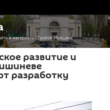
а
айте в материалах Sputnik Молдова.
кое развитие и
Кишиневе
т разработку