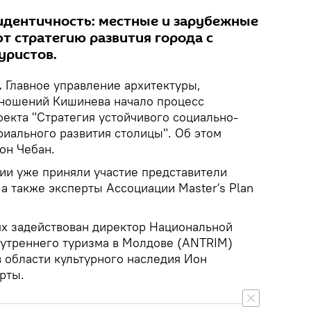
дентичность: местные и зарубежные
 стратегию развития города с
уристов.
.
Главное управление архитектуры,
тношений Кишинева начало процесс
екта "Стратегия устойчивого социально-
риального развития столицы". Об этом
он Чебан.
нии уже приняли участие представители
а также эксперты Ассоциации Masterʼs Plan
иях задействован директор Национальной
нутреннего туризма в Молдове (ANTRIM)
в области культурного наследия Ион
рты.