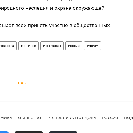
риродного наследия и охрана окружающей
шает всех принять участие в общественных
Молдова
Кишинев
Ион Чебан
Россия
туризм
ОМИКА
ОБЩЕСТВО
РЕСПУБЛИКА МОЛДОВА
РОССИЯ
ПОД