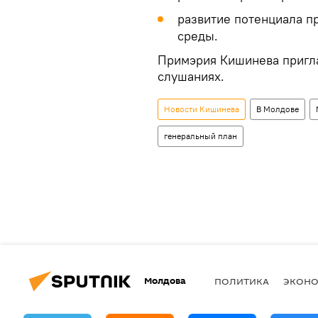
развитие потенциала п
среды.
Примэрия Кишинева пригла
слушаниях.
Новости Кишинева
В Молдове
генеральный план
Молдова
ПОЛИТИКА
ЭКОН