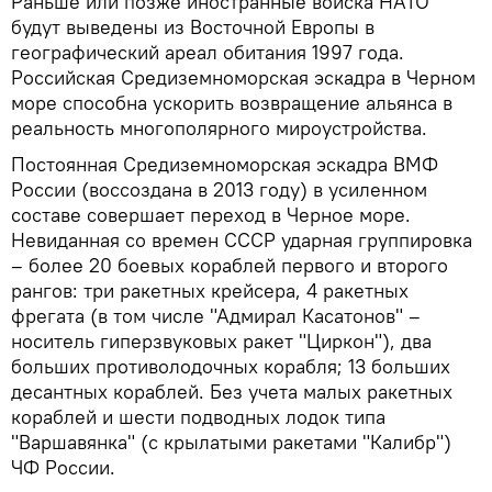
Раньше или позже иностранные войска НАТО
будут выведены из Восточной Европы в
географический ареал обитания 1997 года.
Российская Средиземноморская эскадра в Черном
море способна ускорить возвращение альянса в
реальность многополярного мироустройства.
Постоянная Средиземноморская эскадра ВМФ
России (воссоздана в 2013 году) в усиленном
составе совершает переход в Черное море.
Невиданная со времен СССР ударная группировка
– более 20 боевых кораблей первого и второго
рангов: три ракетных крейсера, 4 ракетных
фрегата (в том числе "Адмирал Касатонов" –
носитель гиперзвуковых ракет "Циркон"), два
больших противолодочных корабля; 13 больших
десантных кораблей. Без учета малых ракетных
кораблей и шести подводных лодок типа
"Варшавянка" (с крылатыми ракетами "Калибр")
ЧФ России.