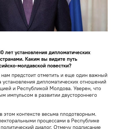
30 лет установления дипломатических
транами. Каким вы видите путь
сийско-молдавской повестки?
я нам предстоит отметить и еще один важный
а установления дипломатических отношений
ией и Республикой Молдова. Уверен, что
вым импульсом в развитии двустороннего
 этом контексте весьма плодотворным.
лекторальными процессами в Республике
 политический диалог. Отмечу подписание