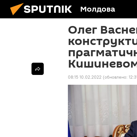
Молдова
Олег Васне
конструкт
прагматичн
Кишинево
08:15 10.02.2022
(обновлено:
12:3