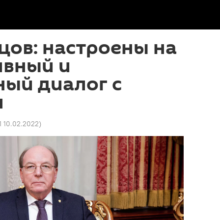
цов: настроены на
ивный и
ый диалог с
м
1 10.02.2022
)