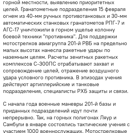
горной местности, выявлению приоритетных
целей. Гранатометные подразделения 15 февраля
огнем из 40-мм ручных противотанковых и 30-мм
автоматических станковых гранатометов РПГ-7 и
АГС-17 уничтожили в горном ущелье колонну
боевой техники "противника". Для поддержки
мотострелков авиагруппа 201-й РВБ на предельно
малых высотах нанесла ракетные удары по
наземным целям. Расчеты зенитных ракетных
комплексов С-300ПС отрабатывают захват и
сопровождение целей, отражение воздушного
удара условного противника. В эпизодах учения
действуют артиллерийские и танковые
подразделения, специалисты РХБ защиты и связи.
С начала года военные маневры 201-й базы и
приданных подразделений идут почти
непрерывно. Так, на горных полигонах Ляур и
Самбули в январе состоялись тактические учения с
участием 1000 военнослужащих. Мотострелковые