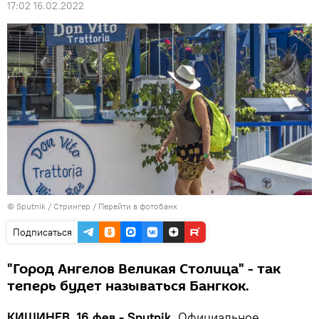
17:02 16.02.2022
© Sputnik / Стрингер
/
Перейти в фотобанк
Подписаться
"Город Ангелов Великая Столица" - так
теперь будет называться Бангкок.
КИШИНЕВ, 16 фев - Sputnik.
Официальное