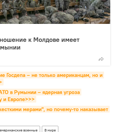
тношение к Молдове имеет
умынии
 Госдепа – не только американцам, но и 
>
АТО в Румынии – ядерная угроза 
у и Европе>>>
жесткими мерами", но почему-то наказывает 
американские военные
В мире