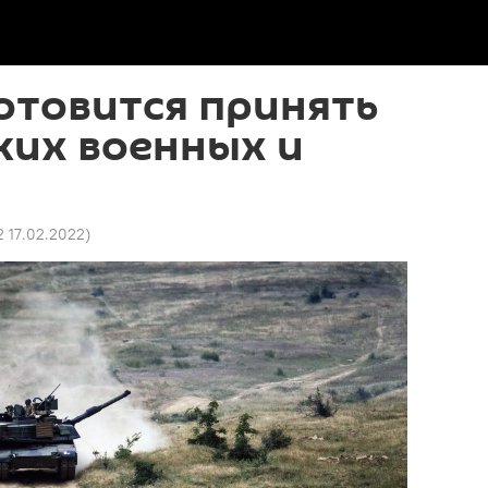
отовится принять
ких военных и
2 17.02.2022
)