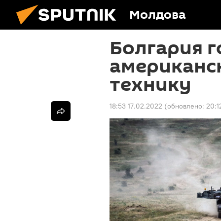
Молдова
Болгария г
американс
технику
18:53 17.02.2022
(обновлено:
20:1