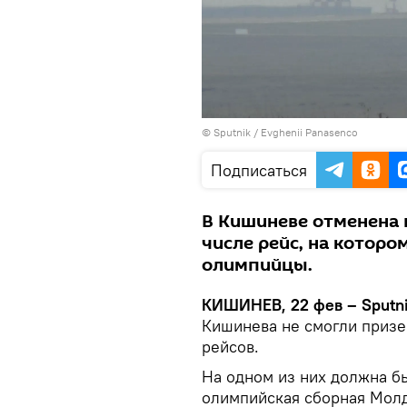
© Sputnik / Evghenii Panasenco
Подписаться
В Кишиневе отменена 
числе рейс, на котор
олимпийцы.
КИШИНЕВ, 22 фев – Sputn
Кишинева не смогли призе
рейсов.
На одном из них должна б
олимпийская сборная Мол