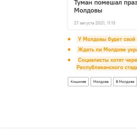
Туман помешал пра
Молдовы
27 августа 2021, 11:13
У Молдовы будет свой
Ждать ли Молдове укр
Социалисты хотят чере
Республиканского стад
Кишинев
Молдова
В Молдове