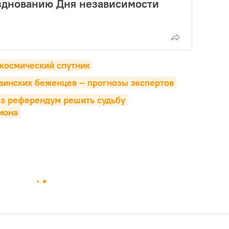
зднованию Дня независимости
 космический спутник
аинских беженцев – прогнозы экспертов
з референдум решить судьбу 
иона