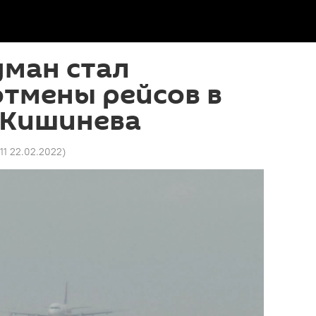
уман стал
тмены рейсов в
 Кишинева
11 22.02.2022
)