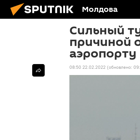
Молдова
Сильный т
причиной о
аэропорту
08:50 22.02.2022
(обновлено:
09: