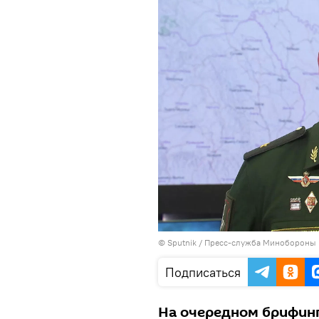
© Sputnik / Пресс-служба Минобороны
Подписаться
На очередном брифин