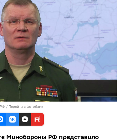
 РФ
/
Перейти в фотобанк
ге Минобороны РФ представило