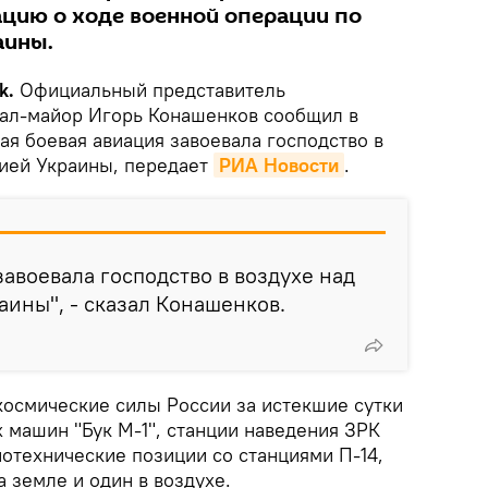
цию о ходе военной операции по
аины.
k.
Официальный представитель
ал-майор Игорь Конашенков сообщил в
ая боевая авиация завоевала господство в
рией Украины, передает
РИА Новости
.
завоевала господство в воздухе над
аины", - сказал Конашенков.
космические силы России за истекшие сутки
 машин "Бук М-1", станции наведения ЗРК
диотехнические позиции со станциями П-14,
 земле и один в воздухе.