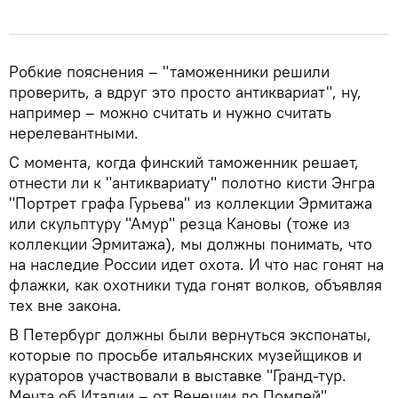
Робкие пояснения – "таможенники решили
проверить, а вдруг это просто антиквариат", ну,
например – можно считать и нужно считать
нерелевантными.
С момента, когда финский таможенник решает,
отнести ли к "антиквариату" полотно кисти Энгра
"Портрет графа Гурьева" из коллекции Эрмитажа
или скульптуру "Амур" резца Кановы (тоже из
коллекции Эрмитажа), мы должны понимать, что
на наследие России идет охота. И что нас гонят на
флажки, как охотники туда гонят волков, объявляя
тех вне закона.
В Петербург должны были вернуться экспонаты,
которые по просьбе итальянских музейщиков и
кураторов участвовали в выставке "Гранд-тур.
Мечта об Италии – от Венеции до Помпей".