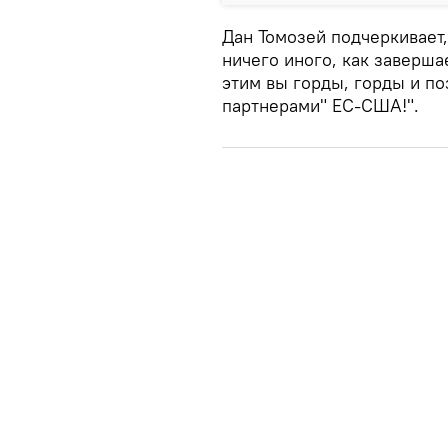
Дан Томозей подчеркивает,
ничего иного, как заверша
этим вы горды, горды и п
партнерами" ЕС-США!".