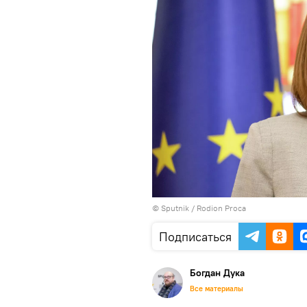
© Sputnik / Rodion Proca
Подписаться
Богдан Дука
Все материалы