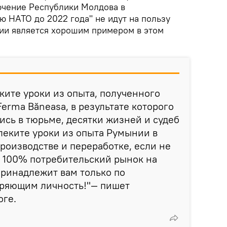
ючение Республики Молдова в
ю НАТО до 2022 года" не идут на пользу
нии является хорошим примером в этом
еките уроки из опыта, полученного
erma Băneasa, в результате которого
ись в тюрьме, десятки жизней и судеб
леките уроки из опыта Румынии в
производстве и переработке, если не
в 100% потребительский рынок на
принадлежит вам только по
еряющим личность!"— пишет
оге.