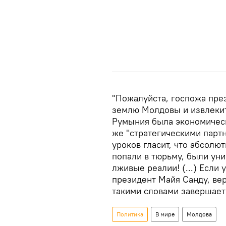
"Пожалуйста, госпожа пре
землю Молдовы и извлекит
Румыния была экономическ
же "стратегическими партн
уроков гласит, что абсолют
попали в тюрьму, были ун
лживые реалии! (...) Если 
президент Майя Санду, ве
такими словами завершает
Политика
В мире
Молдова