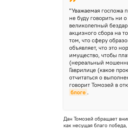
"Уважаемая госпожа п
не буду говорить ни о
великолепный бездарь
акцизного сбора на т
том, что сферу образ
объявляет, что это но
имущество, чтобы пла
(нереальный мошенни
Гаврилице (какое про
отчитаться о выполне
говорит Томозей в от
блоге
.
Дан Томозей обращает вним
как несущая благо победа,