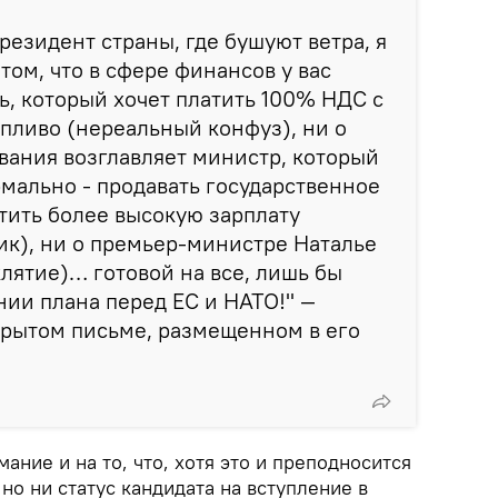
резидент страны, где бушуют ветра, я
 том, что в сфере финансов у вас
, который хочет платить 100% НДС с
опливо (нереальный конфуз), ни о
ования возглавляет министр, который
рмально - продавать государственное
тить более высокую зарплату
к), ни о премьер-министре Наталье
клятие)… готовой на все, лишь бы
нии плана перед ЕС и НАТО!" —
крытом письме, размещенном в его
ание и на то, что, хотя это и преподносится
 но ни статус кандидата на вступление в