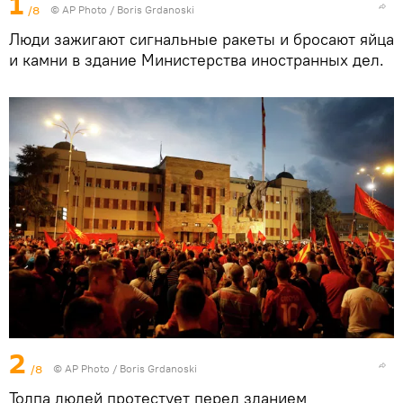
1
/8
© AP Photo / Boris Grdanoski
Люди зажигают сигнальные ракеты и бросают яйца
и камни в здание Министерства иностранных дел.
2
/8
© AP Photo / Boris Grdanoski
Толпа людей протестует перед зданием