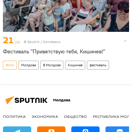
21
/21
© Sputnik / Osmatesco
Фестиваль "Приветствую тебя, Кишинев!"
Фото
Молдова
В Молдове
Кишинев
фестиваль
Молдова
ПОЛИТИКА
ЭКОНОМИКА
ОБЩЕСТВО
РЕСПУБЛИКА МОЛ