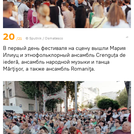
20
/21
© Sputnik / Osmatesco
В первый день фестиваля на сцену вышли Мария
Илиуц и этнофольклорный ансамбль Crenguța de
iederă, ансамбль народной музыки и танца
Mărţişor, а также ансамбль Romaniţa.