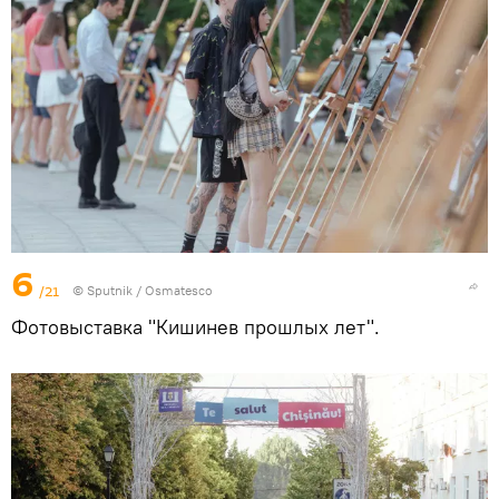
6
/21
© Sputnik / Osmatesco
Фотовыставка "Кишинев прошлых лет".