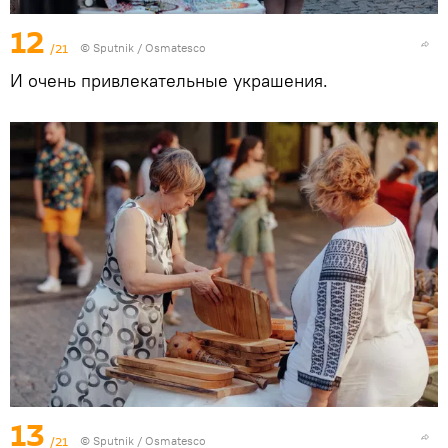
12
/21
© Sputnik / Osmatesco
И очень привлекательные украшения.
13
/21
© Sputnik / Osmatesco