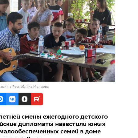
рации в Республике Молдова
летней смены ежегодного детского
ийские дипломаты навестили юных
 малообеспеченных семей в доме