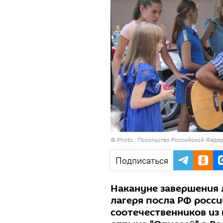
© Photo : Посольство Российской Феде
Подписаться
Накануне завершения 
лагеря посла РФ росс
соотечественников из