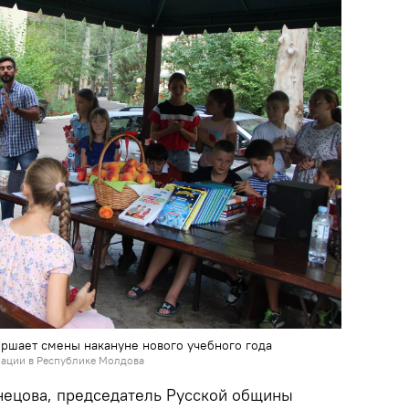
ершает смены накануне нового учебного года
рации в Республике Молдова
снецова, председатель Русской общины