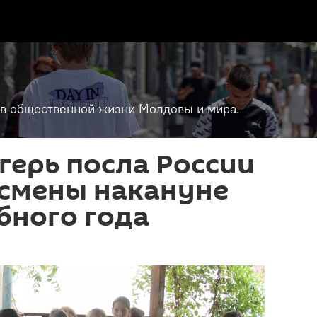
т в общественной жизни Молдовы и мира.
герь посла России
 смены накануне
бного года