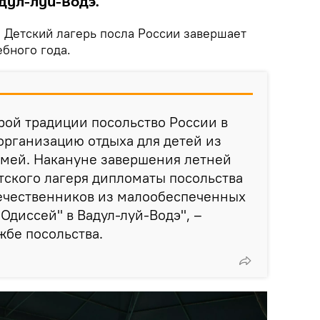
дул-луй-Водэ.
.
Детский лагерь посла России завершает
бного года.
ой традиции посольство России в
организацию отдыха для детей из
мей. Накануне завершения летней
тского лагеря дипломаты посольства
ечественников из малообеспеченных
Одиссей" в Вадул-луй-Водэ", –
жбе посольства.